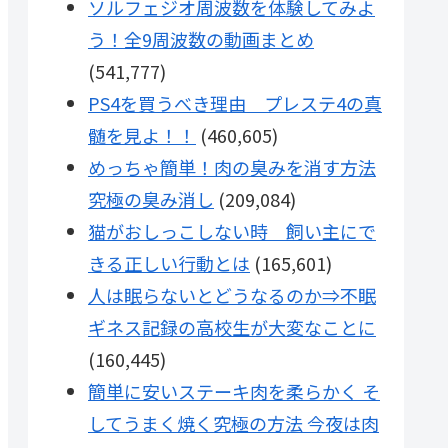
ソルフェジオ周波数を体験してみよ
う！全9周波数の動画まとめ
(541,777)
PS4を買うべき理由 プレステ4の真
髄を見よ！！
(460,605)
めっちゃ簡単！肉の臭みを消す方法
究極の臭み消し
(209,084)
猫がおしっこしない時 飼い主にで
きる正しい行動とは
(165,601)
人は眠らないとどうなるのか⇒不眠
ギネス記録の高校生が大変なことに
(160,445)
簡単に安いステーキ肉を柔らかく そ
してうまく焼く究極の方法 今夜は肉