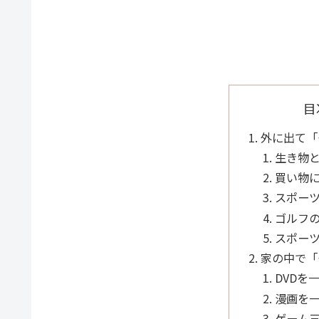
目
外に出て「
生き物
買い物
スポー
ゴルフ
スポー
家の中で「
DVDを
漫画を
ゲーム