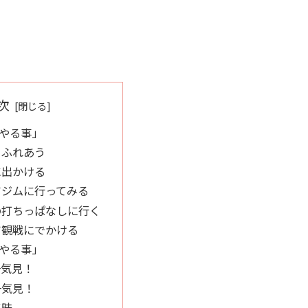
次
やる事」
とふれあう
に出かける
ツジムに行ってみる
の打ちっぱなしに行く
ツ観戦にでかける
やる事」
一気見！
一気見！
三昧