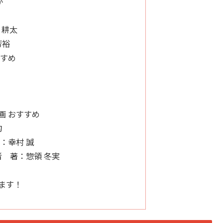
か
 耕太
芳裕
すすめ
画 おすすめ
均
：幸村 誠
者 著：惣領 冬実
ます！