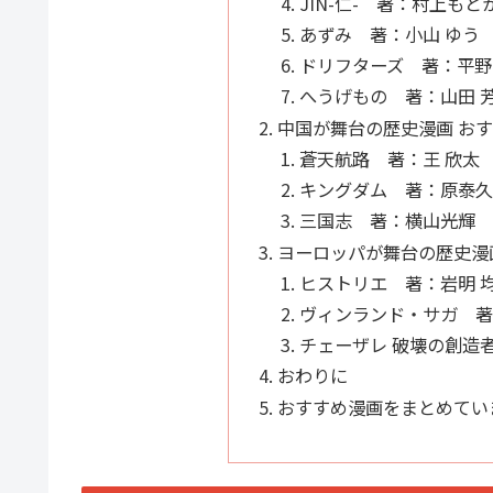
JIN-仁- 著：村上もと
あずみ 著：小山 ゆう
ドリフターズ 著：平野
へうげもの 著：山田 
中国が舞台の歴史漫画 お
蒼天航路 著：王 欣太
キングダム 著：原泰久
三国志 著：横山光輝
ヨーロッパが舞台の歴史漫
ヒストリエ 著：岩明 
ヴィンランド・サガ 著
チェーザレ 破壊の創造
おわりに
おすすめ漫画をまとめてい