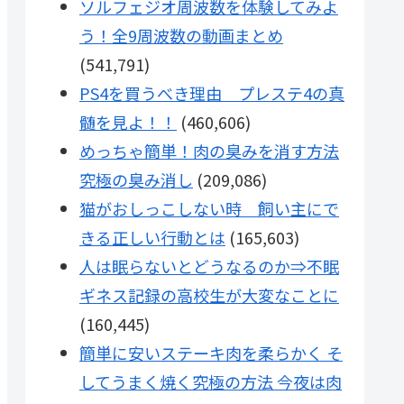
ソルフェジオ周波数を体験してみよ
う！全9周波数の動画まとめ
(541,791)
PS4を買うべき理由 プレステ4の真
髄を見よ！！
(460,606)
めっちゃ簡単！肉の臭みを消す方法
究極の臭み消し
(209,086)
猫がおしっこしない時 飼い主にで
きる正しい行動とは
(165,603)
人は眠らないとどうなるのか⇒不眠
ギネス記録の高校生が大変なことに
(160,445)
簡単に安いステーキ肉を柔らかく そ
してうまく焼く究極の方法 今夜は肉