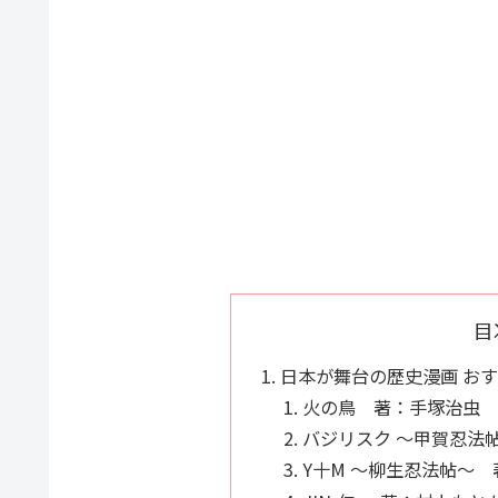
目
日本が舞台の歴史漫画 お
火の鳥 著：手塚治虫
バジリスク 〜甲賀忍法
Y十M 〜柳生忍法帖〜