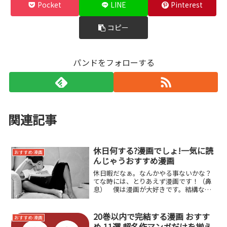
Pocket
LINE
Pinterest
コピー
パンドをフォローする
関連記事
休日何する?漫画でしょ!一気に読
おすすめ 漫画
んじゃうおすすめ漫画
休日暇だなぁ。なんかやる事ないかな？
てな時には、とりあえず漫画です！（鼻
息） 僕は漫画が大好きです。結構な額
を漫画に注ぎ込んでしまって漫画貧乏で
す。でも幸せです。 今回はそんな僕
が、休日に暇こいてしまったあなたに、
20巻以内で完結する漫画 おすす
おすすめ 漫画
おすすめ漫画をご紹介したい...
め 11選 超名作マンガだけを揃え