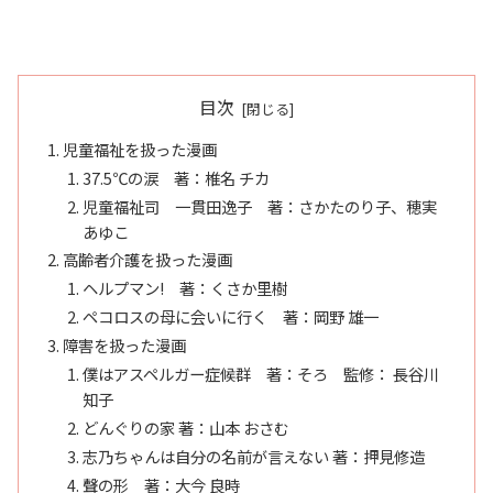
目次
児童福祉を扱った漫画
37.5℃の涙 著：椎名 チカ
児童福祉司 一貫田逸子 著：さかたのり子、穂実
あゆこ
高齢者介護を扱った漫画
ヘルプマン! 著：くさか里樹
ペコロスの母に会いに行く 著：岡野 雄一
障害を扱った漫画
僕はアスペルガー症候群 著：そろ 監修： 長谷川
知子
どんぐりの家 著：山本 おさむ
志乃ちゃんは自分の名前が言えない 著：押見修造
聲の形 著：大今 良時