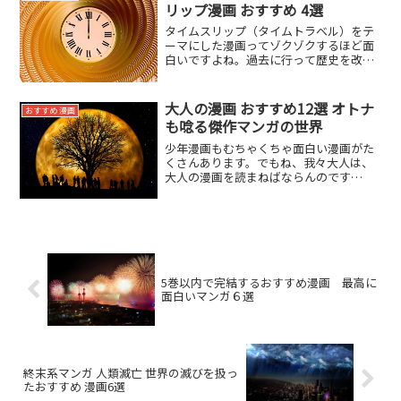
していく漫画です。まさし...
リップ漫画 おすすめ 4選
タイムスリップ（タイムトラベル）をテ
ーマにした漫画ってゾクゾクするほど面
白いですよね。過去に行って歴史を改変
したり、複雑に絡まりあった｢時間」を描
いた物語。タイムリープやタイムパラド
ックス、パラレルワールドなんてキーワ
大人の漫画 おすすめ12選 オトナ
おすすめ 漫画
ードが出てくると、その...
も唸る傑作マンガの世界
少年漫画もむちゃくちゃ面白い漫画がた
くさんあります。でもね、我々大人は、
大人の漫画を読まねばならんのです
よ！！知的好奇心をくすぐられたい年頃
なんです！と言う訳で（何が と言うわけ
かは置いといて）今回は大人でも楽しめ
る名作漫画を紹介したいと思...
5巻以内で完結するおすすめ漫画 最高に
面白いマンガ６選
終末系マンガ 人類滅亡 世界の滅びを扱っ
たおすすめ 漫画6選