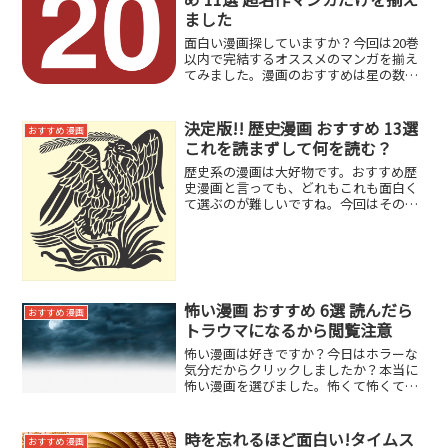
ました
面白い漫画探していますか？今回は20巻
以内で完結するオススメのマンガを揃え
てみました。漫画のおすすめは星の数ほ
どあるけど、20冊にしたのはこだわりが
あります。それはツタヤやゲオでレンタ
ルする時は大体一回20冊ぐらいしか借り
決定版!! 歴史漫画 おすすめ 13選
おすすめ 漫画
られないんです！！...
これを読まずして何を読む？
歴史系の漫画は大好物です。おすすめ歴
史漫画と言っても、どれもこれも面白く
て選ぶのが難しいですね。今回はその中
でも選りすぐりの歴史漫画をご紹介した
いと思います。日本が舞台の歴史漫画 お
すすめ まずは日本の歴史がモチーフに
なっている漫画をご紹介...
怖い漫画 おすすめ 6選 読んだら
おすすめ 漫画
トラウマになるから閲覧注意
怖い漫画は好きですか？今日はホラーな
気分だからクリックしましたか？本当に
怖い漫画を選びました。怖くて怖くて次
のページをめくれなくなりそうなマンガ
です。心して読んで下さい。不安の種
一話一話が何の脈絡もなく、人を不安に
時を忘れるほど面白い!タイムス
おすすめ 漫画