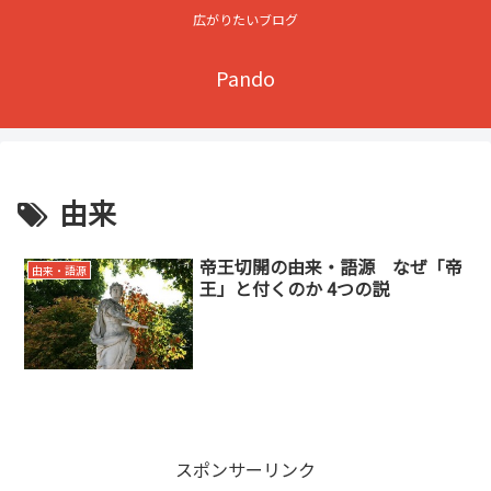
広がりたいブログ
Pando
由来
帝王切開の由来・語源 なぜ「帝
由来・語源
王」と付くのか 4つの説
スポンサーリンク